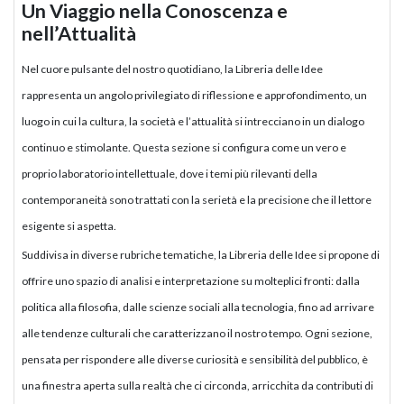
Un Viaggio nella Conoscenza e
nell’Attualità
Nel cuore pulsante del nostro quotidiano, la Libreria delle Idee
rappresenta un angolo privilegiato di riflessione e approfondimento, un
luogo in cui la cultura, la società e l’attualità si intrecciano in un dialogo
continuo e stimolante. Questa sezione si configura come un vero e
proprio laboratorio intellettuale, dove i temi più rilevanti della
contemporaneità sono trattati con la serietà e la precisione che il lettore
esigente si aspetta.
Suddivisa in diverse rubriche tematiche, la Libreria delle Idee si propone di
offrire uno spazio di analisi e interpretazione su molteplici fronti: dalla
politica alla filosofia, dalle scienze sociali alla tecnologia, fino ad arrivare
alle tendenze culturali che caratterizzano il nostro tempo. Ogni sezione,
pensata per rispondere alle diverse curiosità e sensibilità del pubblico, è
una finestra aperta sulla realtà che ci circonda, arricchita da contributi di