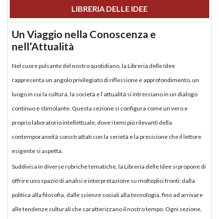
LIBRERIA DELLE IDEE
Un Viaggio nella Conoscenza e
nell’Attualità
Nel cuore pulsante del nostro quotidiano, la Libreria delle Idee
rappresenta un angolo privilegiato di riflessione e approfondimento, un
luogo in cui la cultura, la società e l’attualità si intrecciano in un dialogo
continuo e stimolante. Questa sezione si configura come un vero e
proprio laboratorio intellettuale, dove i temi più rilevanti della
contemporaneità sono trattati con la serietà e la precisione che il lettore
esigente si aspetta.
Suddivisa in diverse rubriche tematiche, la Libreria delle Idee si propone di
offrire uno spazio di analisi e interpretazione su molteplici fronti: dalla
politica alla filosofia, dalle scienze sociali alla tecnologia, fino ad arrivare
alle tendenze culturali che caratterizzano il nostro tempo. Ogni sezione,