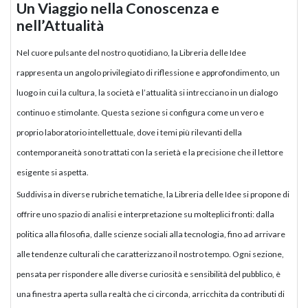
Un Viaggio nella Conoscenza e
nell’Attualità
Nel cuore pulsante del nostro quotidiano, la Libreria delle Idee
rappresenta un angolo privilegiato di riflessione e approfondimento, un
luogo in cui la cultura, la società e l’attualità si intrecciano in un dialogo
continuo e stimolante. Questa sezione si configura come un vero e
proprio laboratorio intellettuale, dove i temi più rilevanti della
contemporaneità sono trattati con la serietà e la precisione che il lettore
esigente si aspetta.
Suddivisa in diverse rubriche tematiche, la Libreria delle Idee si propone di
offrire uno spazio di analisi e interpretazione su molteplici fronti: dalla
politica alla filosofia, dalle scienze sociali alla tecnologia, fino ad arrivare
alle tendenze culturali che caratterizzano il nostro tempo. Ogni sezione,
pensata per rispondere alle diverse curiosità e sensibilità del pubblico, è
una finestra aperta sulla realtà che ci circonda, arricchita da contributi di