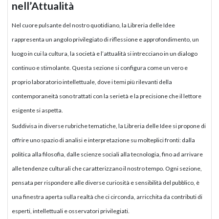
nell’Attualità
Nel cuore pulsante del nostro quotidiano, la Libreria delle Idee
rappresenta un angolo privilegiato di riflessione e approfondimento, un
luogo in cui la cultura, la società e l’attualità si intrecciano in un dialogo
continuo e stimolante. Questa sezione si configura come un vero e
proprio laboratorio intellettuale, dove i temi più rilevanti della
contemporaneità sono trattati con la serietà e la precisione che il lettore
esigente si aspetta.
Suddivisa in diverse rubriche tematiche, la Libreria delle Idee si propone di
offrire uno spazio di analisi e interpretazione su molteplici fronti: dalla
politica alla filosofia, dalle scienze sociali alla tecnologia, fino ad arrivare
alle tendenze culturali che caratterizzano il nostro tempo. Ogni sezione,
pensata per rispondere alle diverse curiosità e sensibilità del pubblico, è
una finestra aperta sulla realtà che ci circonda, arricchita da contributi di
esperti, intellettuali e osservatori privilegiati.