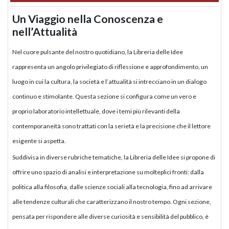
Un Viaggio nella Conoscenza e
nell’Attualità
Nel cuore pulsante del nostro quotidiano, la Libreria delle Idee
rappresenta un angolo privilegiato di riflessione e approfondimento, un
luogo in cui la cultura, la società e l’attualità si intrecciano in un dialogo
continuo e stimolante. Questa sezione si configura come un vero e
proprio laboratorio intellettuale, dove i temi più rilevanti della
contemporaneità sono trattati con la serietà e la precisione che il lettore
esigente si aspetta.
Suddivisa in diverse rubriche tematiche, la Libreria delle Idee si propone di
offrire uno spazio di analisi e interpretazione su molteplici fronti: dalla
politica alla filosofia, dalle scienze sociali alla tecnologia, fino ad arrivare
alle tendenze culturali che caratterizzano il nostro tempo. Ogni sezione,
pensata per rispondere alle diverse curiosità e sensibilità del pubblico, è