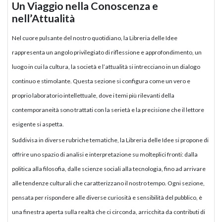
Un Viaggio nella Conoscenza e
nell’Attualità
Nel cuore pulsante del nostro quotidiano, la Libreria delle Idee
rappresenta un angolo privilegiato di riflessione e approfondimento, un
luogo in cui la cultura, la società e l’attualità si intrecciano in un dialogo
continuo e stimolante. Questa sezione si configura come un vero e
proprio laboratorio intellettuale, dove i temi più rilevanti della
contemporaneità sono trattati con la serietà e la precisione che il lettore
esigente si aspetta.
Suddivisa in diverse rubriche tematiche, la Libreria delle Idee si propone di
offrire uno spazio di analisi e interpretazione su molteplici fronti: dalla
politica alla filosofia, dalle scienze sociali alla tecnologia, fino ad arrivare
alle tendenze culturali che caratterizzano il nostro tempo. Ogni sezione,
pensata per rispondere alle diverse curiosità e sensibilità del pubblico, è
una finestra aperta sulla realtà che ci circonda, arricchita da contributi di