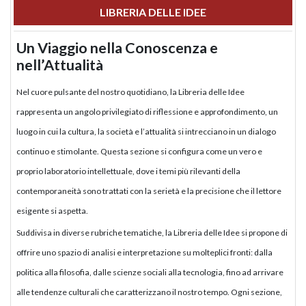
LIBRERIA DELLE IDEE
Un Viaggio nella Conoscenza e
nell’Attualità
Nel cuore pulsante del nostro quotidiano, la Libreria delle Idee
rappresenta un angolo privilegiato di riflessione e approfondimento, un
luogo in cui la cultura, la società e l’attualità si intrecciano in un dialogo
continuo e stimolante. Questa sezione si configura come un vero e
proprio laboratorio intellettuale, dove i temi più rilevanti della
contemporaneità sono trattati con la serietà e la precisione che il lettore
esigente si aspetta.
Suddivisa in diverse rubriche tematiche, la Libreria delle Idee si propone di
offrire uno spazio di analisi e interpretazione su molteplici fronti: dalla
politica alla filosofia, dalle scienze sociali alla tecnologia, fino ad arrivare
alle tendenze culturali che caratterizzano il nostro tempo. Ogni sezione,