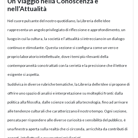
Un Viaggio nella Conoscenza e
nell’Attualità
Nel cuore pulsante del nostro quotidiano, la Libreria delle Idee
rappresenta un angolo privilegiato di riflessione e approfondimento, un
luogo in cui la cultura, la società e l’attualità si intrecciano in un dialogo
continuo e stimolante. Questa sezione si configura come un vero e
proprio laboratorio intellettuale, dove i temi più rilevanti della
contemporaneità sono trattati con la serietà e la precisione che il lettore
esigente si aspetta.
Suddivisa in diverse rubriche tematiche, la Libreria delle Idee si propone di
offrire uno spazio di analisi e interpretazione su molteplici fronti: dalla
politica alla filosofia, dalle scienze sociali alla tecnologia, fino ad arrivare
alle tendenze culturali che caratterizzano il nostro tempo. Ogni sezione,
pensata per rispondere alle diverse curiosità e sensibilità del pubblico, è
una finestra aperta sulla realtà che ci circonda, arricchita da contributi di
esperti, intellettuali e osservatori privilegiati.