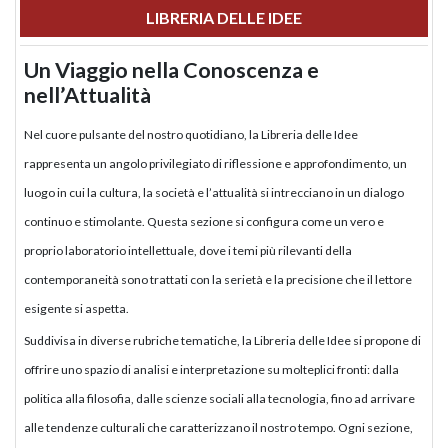
LIBRERIA DELLE IDEE
Un Viaggio nella Conoscenza e
nell’Attualità
Nel cuore pulsante del nostro quotidiano, la Libreria delle Idee
rappresenta un angolo privilegiato di riflessione e approfondimento, un
luogo in cui la cultura, la società e l’attualità si intrecciano in un dialogo
continuo e stimolante. Questa sezione si configura come un vero e
proprio laboratorio intellettuale, dove i temi più rilevanti della
contemporaneità sono trattati con la serietà e la precisione che il lettore
esigente si aspetta.
Suddivisa in diverse rubriche tematiche, la Libreria delle Idee si propone di
offrire uno spazio di analisi e interpretazione su molteplici fronti: dalla
politica alla filosofia, dalle scienze sociali alla tecnologia, fino ad arrivare
alle tendenze culturali che caratterizzano il nostro tempo. Ogni sezione,