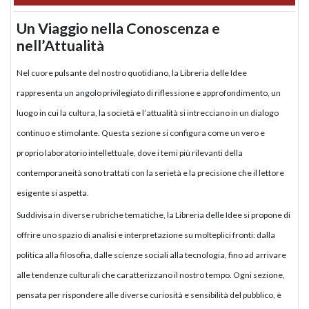
Un Viaggio nella Conoscenza e
nell’Attualità
Nel cuore pulsante del nostro quotidiano, la Libreria delle Idee
rappresenta un angolo privilegiato di riflessione e approfondimento, un
luogo in cui la cultura, la società e l’attualità si intrecciano in un dialogo
continuo e stimolante. Questa sezione si configura come un vero e
proprio laboratorio intellettuale, dove i temi più rilevanti della
contemporaneità sono trattati con la serietà e la precisione che il lettore
esigente si aspetta.
Suddivisa in diverse rubriche tematiche, la Libreria delle Idee si propone di
offrire uno spazio di analisi e interpretazione su molteplici fronti: dalla
politica alla filosofia, dalle scienze sociali alla tecnologia, fino ad arrivare
alle tendenze culturali che caratterizzano il nostro tempo. Ogni sezione,
pensata per rispondere alle diverse curiosità e sensibilità del pubblico, è