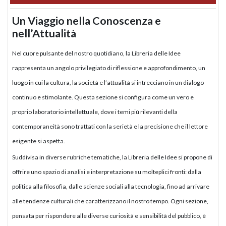
Un Viaggio nella Conoscenza e
nell’Attualità
Nel cuore pulsante del nostro quotidiano, la Libreria delle Idee
rappresenta un angolo privilegiato di riflessione e approfondimento, un
luogo in cui la cultura, la società e l’attualità si intrecciano in un dialogo
continuo e stimolante. Questa sezione si configura come un vero e
proprio laboratorio intellettuale, dove i temi più rilevanti della
contemporaneità sono trattati con la serietà e la precisione che il lettore
esigente si aspetta.
Suddivisa in diverse rubriche tematiche, la Libreria delle Idee si propone di
offrire uno spazio di analisi e interpretazione su molteplici fronti: dalla
politica alla filosofia, dalle scienze sociali alla tecnologia, fino ad arrivare
alle tendenze culturali che caratterizzano il nostro tempo. Ogni sezione,
pensata per rispondere alle diverse curiosità e sensibilità del pubblico, è