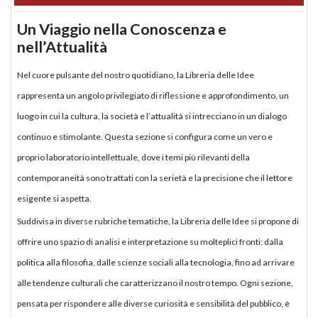
Un Viaggio nella Conoscenza e
nell’Attualità
Nel cuore pulsante del nostro quotidiano, la Libreria delle Idee
rappresenta un angolo privilegiato di riflessione e approfondimento, un
luogo in cui la cultura, la società e l’attualità si intrecciano in un dialogo
continuo e stimolante. Questa sezione si configura come un vero e
proprio laboratorio intellettuale, dove i temi più rilevanti della
contemporaneità sono trattati con la serietà e la precisione che il lettore
esigente si aspetta.
Suddivisa in diverse rubriche tematiche, la Libreria delle Idee si propone di
offrire uno spazio di analisi e interpretazione su molteplici fronti: dalla
politica alla filosofia, dalle scienze sociali alla tecnologia, fino ad arrivare
alle tendenze culturali che caratterizzano il nostro tempo. Ogni sezione,
pensata per rispondere alle diverse curiosità e sensibilità del pubblico, è