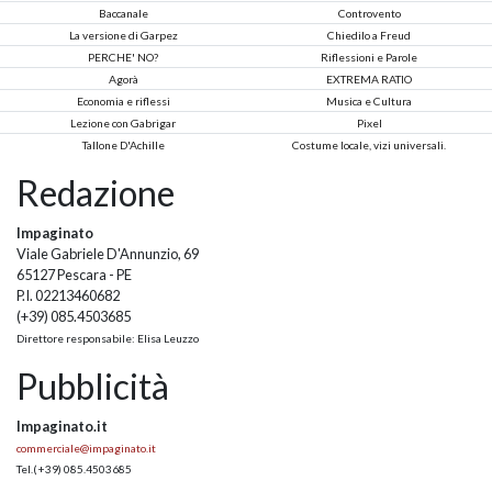
Baccanale
Controvento
La versione di Garpez
Chiedilo a Freud
PERCHE' NO?
Riflessioni e Parole
Agorà
EXTREMA RATIO
Economia e riflessi
Musica e Cultura
Lezione con Gabrigar
Pixel
Tallone D'Achille
Costume locale, vizi universali.
Redazione
Impaginato
Viale Gabriele D'Annunzio, 69
65127 Pescara - PE
P.I. 02213460682
(+39) 085.4503685
Direttore responsabile: Elisa Leuzzo
Pubblicità
Impaginato.it
commerciale@impaginato.it
Tel.
(+39) 085.4503685