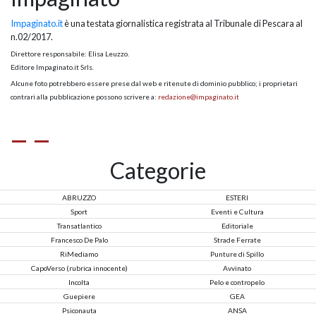
Impaginato.it
è una testata giornalistica registrata al Tribunale di Pescara al
n.02/2017.
Direttore responsabile: Elisa Leuzzo.
Editore Impaginato.it Srls.
Alcune foto potrebbero essere prese dal web e ritenute di dominio pubblico; i proprietari
contrari alla pubblicazione possono scrivere a:
redazione@impaginato.it
Categorie
ABRUZZO
ESTERI
Sport
Eventi e Cultura
Transatlantico
Editoriale
Francesco De Palo
Strade Ferrate
RiMediamo
Punture di Spillo
CapoVerso (rubrica innocente)
Avvinato
Incolta
Pelo e contropelo
Guepiere
GEA
Psiconauta
ANSA