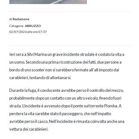
di
Redazione
Categoria:
ABRUZZO
02/07/2026 alle ore 07:37
Ieri sera a Silvi Marina un grave incidente stradale è costato la vita a
un uomo. Secondo una prima ricostruzione dei fatti, due persone a
bordo di uno scooter non si sarebbero fermate all'alt imposto dai
carabinieri, tentando di allontanarsi.
Durante la fuga, il conducente avrebbe perso il controllo del mezzo,
probabilmente dopo un contatto con un altro veicolo, finendo fuori
strada. L'incidente è avvenuto dopo il ponte sul torrente Piomba. A
perdere la vita sarebbe stato il passeggero, che nell'impatto
avrebbe perso il casco. Nell'incidente è rimasta coinvolta anche una
vettura dei carabinieri.