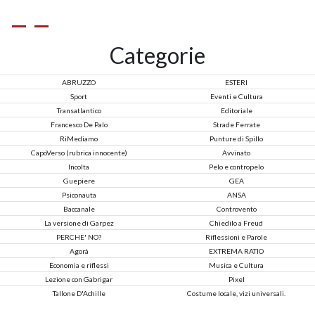
Categorie
ABRUZZO
ESTERI
Sport
Eventi e Cultura
Transatlantico
Editoriale
Francesco De Palo
Strade Ferrate
RiMediamo
Punture di Spillo
CapoVerso (rubrica innocente)
Avvinato
Incolta
Pelo e contropelo
Guepiere
GEA
Psiconauta
ANSA
Baccanale
Controvento
La versione di Garpez
Chiedilo a Freud
PERCHE' NO?
Riflessioni e Parole
Agorà
EXTREMA RATIO
Economia e riflessi
Musica e Cultura
Lezione con Gabrigar
Pixel
Tallone D'Achille
Costume locale, vizi universali.