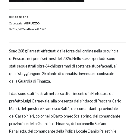
di
Redazione
Categoria:
ABRUZZO
07/07/2026 alle ore 07:49
Sono 268 gli arresti effettuati dalle forze dell'ordine nella provincia
di Pescara nei primi sei mesi del 2026. Nello stesso periodo sono
stati sequestrati oltre 64 chilogrammi di sostanze stupefacenti, ai
quali si aggiungono 25 piante di cannabis rinvenute e confiscate
dalla Guardia di Finanza.
I dati sono stati illustrati nel corso di un incontro in Prefettura dal
prefetto Luigi Carnevale, alla presenza del sindaco di Pescara Carlo
Masci, del questore Francesco Rattà, del comandante provinciale
dei Carabinieri, colonnello Bartolomeo Scalabrino, del comandante
provinciale della Guardia di Finanza, del colonnello Stefano
Ranalletta, del comandante della Polizia Locale Danilo Palestini e