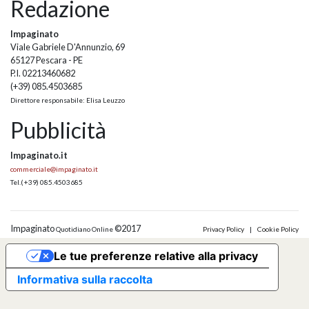
Redazione
Impaginato
Viale Gabriele D'Annunzio, 69
65127 Pescara - PE
P.I. 02213460682
(+39) 085.4503685
Direttore responsabile: Elisa Leuzzo
Pubblicità
Impaginato.it
commerciale@impaginato.it
Tel.
(+39) 085.4503685
Impaginato
©2017
Quotidiano Online
Privacy Policy
|
Cookie Policy
Le tue preferenze relative alla privacy
Informativa sulla raccolta