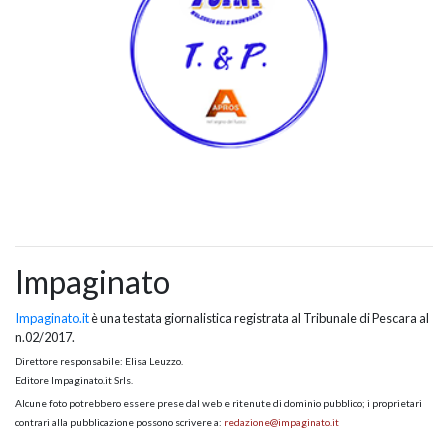
Impaginato
Impaginato.it
è una testata giornalistica registrata al Tribunale di Pescara al
n.02/2017.
Direttore responsabile: Elisa Leuzzo.
Editore Impaginato.it Srls.
Alcune foto potrebbero essere prese dal web e ritenute di dominio pubblico; i proprietari
contrari alla pubblicazione possono scrivere a:
redazione@impaginato.it