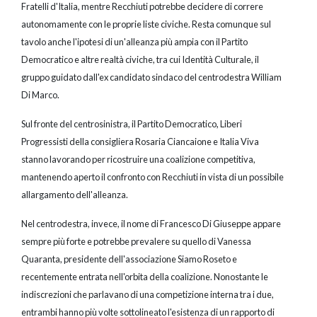
Fratelli d'Italia, mentre Recchiuti potrebbe decidere di correre
autonomamente con le proprie liste civiche. Resta comunque sul
tavolo anche l'ipotesi di un'alleanza più ampia con il Partito
Democratico e altre realtà civiche, tra cui Identità Culturale, il
gruppo guidato dall'ex candidato sindaco del centrodestra William
Di Marco.
Sul fronte del centrosinistra, il Partito Democratico, Liberi
Progressisti della consigliera Rosaria Ciancaione e Italia Viva
stanno lavorando per ricostruire una coalizione competitiva,
mantenendo aperto il confronto con Recchiuti in vista di un possibile
allargamento dell'alleanza.
Nel centrodestra, invece, il nome di Francesco Di Giuseppe appare
sempre più forte e potrebbe prevalere su quello di Vanessa
Quaranta, presidente dell'associazione Siamo Roseto e
recentemente entrata nell'orbita della coalizione. Nonostante le
indiscrezioni che parlavano di una competizione interna tra i due,
entrambi hanno più volte sottolineato l'esistenza di un rapporto di