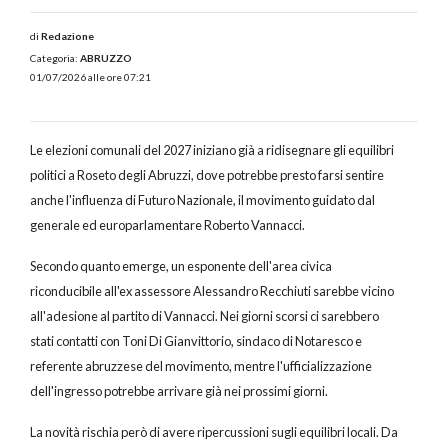
di
Redazione
Categoria:
ABRUZZO
01/07/2026 alle ore 07:21
Le elezioni comunali del 2027 iniziano già a ridisegnare gli equilibri
politici a Roseto degli Abruzzi, dove potrebbe presto farsi sentire
anche l'influenza di Futuro Nazionale, il movimento guidato dal
generale ed europarlamentare Roberto Vannacci.
Secondo quanto emerge, un esponente dell'area civica
riconducibile all'ex assessore Alessandro Recchiuti sarebbe vicino
all'adesione al partito di Vannacci. Nei giorni scorsi ci sarebbero
stati contatti con Toni Di Gianvittorio, sindaco di Notaresco e
referente abruzzese del movimento, mentre l'ufficializzazione
dell'ingresso potrebbe arrivare già nei prossimi giorni.
La novità rischia però di avere ripercussioni sugli equilibri locali. Da