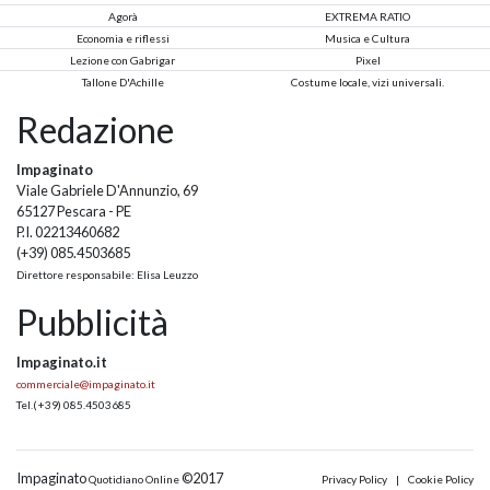
Agorà
EXTREMA RATIO
Economia e riflessi
Musica e Cultura
Lezione con Gabrigar
Pixel
Tallone D'Achille
Costume locale, vizi universali.
Redazione
Impaginato
Viale Gabriele D'Annunzio, 69
65127 Pescara - PE
P.I. 02213460682
(+39) 085.4503685
Direttore responsabile: Elisa Leuzzo
Pubblicità
Impaginato.it
commerciale@impaginato.it
Tel.
(+39) 085.4503685
Impaginato
©2017
Quotidiano Online
Privacy Policy
|
Cookie Policy