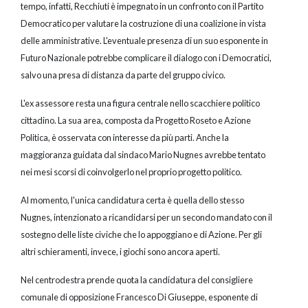
tempo, infatti, Recchiuti è impegnato in un confronto con il Partito
Democratico per valutare la costruzione di una coalizione in vista
delle amministrative. L'eventuale presenza di un suo esponente in
Futuro Nazionale potrebbe complicare il dialogo con i Democratici,
salvo una presa di distanza da parte del gruppo civico.
L'ex assessore resta una figura centrale nello scacchiere politico
cittadino. La sua area, composta da Progetto Roseto e Azione
Politica, è osservata con interesse da più parti. Anche la
maggioranza guidata dal sindaco Mario Nugnes avrebbe tentato
nei mesi scorsi di coinvolgerlo nel proprio progetto politico.
Al momento, l'unica candidatura certa è quella dello stesso
Nugnes, intenzionato a ricandidarsi per un secondo mandato con il
sostegno delle liste civiche che lo appoggiano e di Azione. Per gli
altri schieramenti, invece, i giochi sono ancora aperti.
Nel centrodestra prende quota la candidatura del consigliere
comunale di opposizione Francesco Di Giuseppe, esponente di