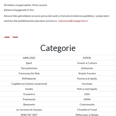
Direttore responsabile: Elisa Leuzzo.
Editore Impaginato.it Srls.
Alcune foto potrebbero essere prese dal web e ritenute di dominio pubblico; i proprietari
contrari alla pubblicazione possono scrivere a:
redazione@impaginato.it
Categorie
ABRUZZO
ESTERI
Sport
Eventi e Cultura
Transatlantico
Editoriale
Francesco De Palo
Strade Ferrate
RiMediamo
Punture di Spillo
CapoVerso (rubrica innocente)
Avvinato
Incolta
Pelo e contropelo
Guepiere
GEA
Psiconauta
ANSA
Baccanale
Controvento
La versione di Garpez
Chiedilo a Freud
PERCHE' NO?
Riflessioni e Parole