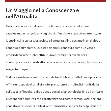
Un Viaggio nella Conoscenza e
nell’Attualità
Nel cuore pulsante del nostro quotidiano, la Libreria delle Idee
rappresenta un angolo privilegiato di riflessione e approfondimento, un
luogo in cui la cultura, la società e l’attualità si intrecciano in un dialogo
continuo e stimolante. Questa sezione si configura come un vero e
proprio laboratorio intellettuale, dove i temi più rilevanti della
contemporaneità sono trattati con la serietà e la precisione che il lettore
esigente si aspetta.
Suddivisa in diverse rubriche tematiche, la Libreria delle Idee si propone di
offrire uno spazio di analisi e interpretazione su molteplici fronti: dalla
politica alla filosofia, dalle scienze sociali alla tecnologia, fino ad arrivare
alle tendenze culturali che caratterizzano il nostro tempo. Ogni sezione,
pensata per rispondere alle diverse curiosità e sensibilità del pubblico, è