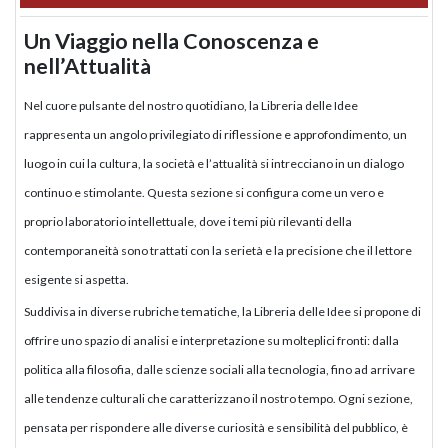
Un Viaggio nella Conoscenza e
nell’Attualità
Nel cuore pulsante del nostro quotidiano, la Libreria delle Idee
rappresenta un angolo privilegiato di riflessione e approfondimento, un
luogo in cui la cultura, la società e l’attualità si intrecciano in un dialogo
continuo e stimolante. Questa sezione si configura come un vero e
proprio laboratorio intellettuale, dove i temi più rilevanti della
contemporaneità sono trattati con la serietà e la precisione che il lettore
esigente si aspetta.
Suddivisa in diverse rubriche tematiche, la Libreria delle Idee si propone di
offrire uno spazio di analisi e interpretazione su molteplici fronti: dalla
politica alla filosofia, dalle scienze sociali alla tecnologia, fino ad arrivare
alle tendenze culturali che caratterizzano il nostro tempo. Ogni sezione,
pensata per rispondere alle diverse curiosità e sensibilità del pubblico, è