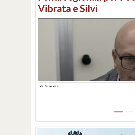
lungomare: contestati 
abusiva
di
Redazione