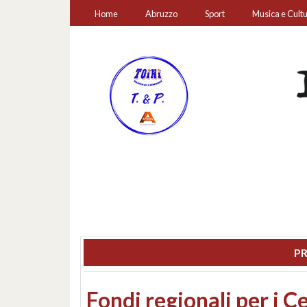
Home
Abruzzo
Sport
Musica e Cult
PR
Montesilvano, sequestr