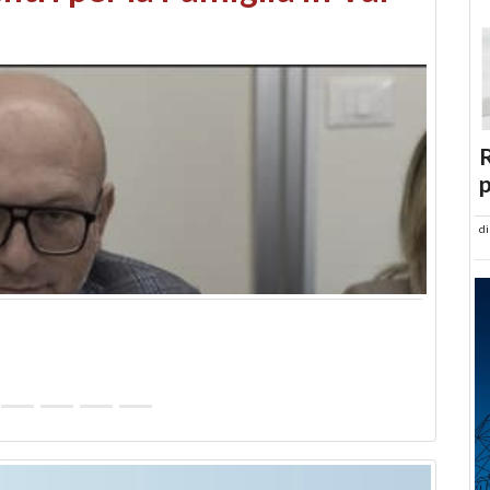
abusi edilizi e occupazione
R
p
d