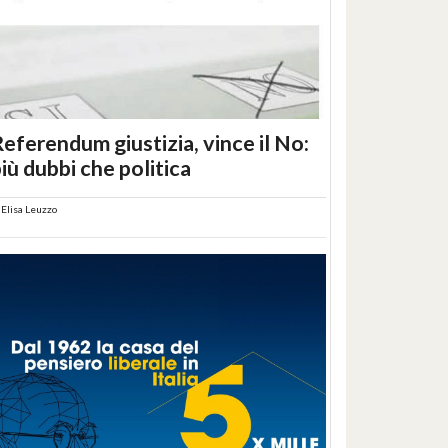
eferendum giustizia, vince il No:
iù dubbi che politica
i
Elisa Leuzzo