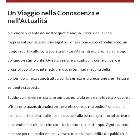
Un Viaggio nella Conoscenza e
nell’Attualità
Nel cuore pulsante del nostro quotidiano, la Libreria delle Idee
rappresenta un angolo privilegiato di riflessione e approfondimento, un
luogo in cui la cultura, la società e l’attualità si intrecciano in un dialogo
continuo e stimolante. Questa sezione si configura come un vero e
proprio laboratorio intellettuale, dove i temi più rilevanti della
contemporaneità sono trattati con la serietà e la precisione che il lettore
esigente si aspetta.
Suddivisa in diverse rubriche tematiche, la Libreria delle Idee si propone di
offrire uno spazio di analisi e interpretazione su molteplici fronti: dalla
politica alla filosofia, dalle scienze sociali alla tecnologia, fino ad arrivare
alle tendenze culturali che caratterizzano il nostro tempo. Ogni sezione,
pensata per rispondere alle diverse curiosità e sensibilità del pubblico, è