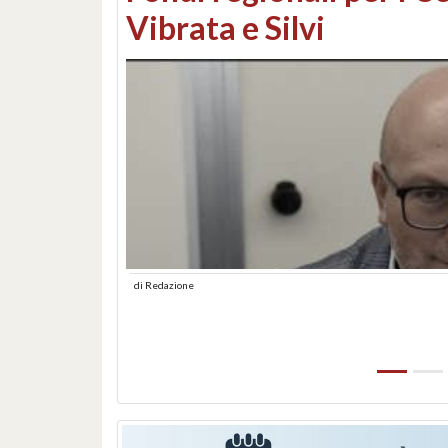
lungomare: contestati 
abusiva
di
Redazione