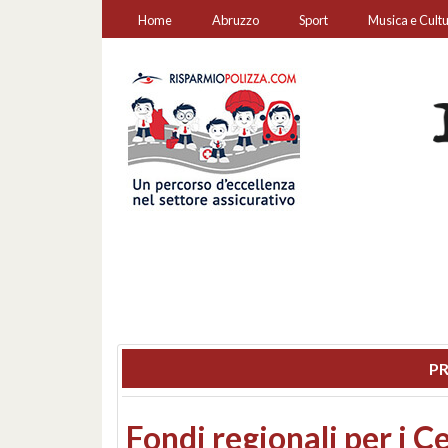
Home
Abruzzo
Sport
Musica e Cult
PR
Montesilvano, sequestr