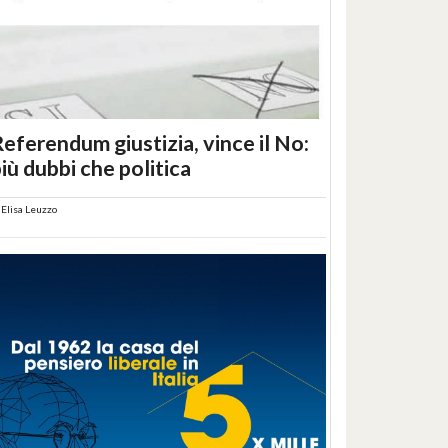
eferendum giustizia, vince il No:
iù dubbi che politica
i
Elisa Leuzzo