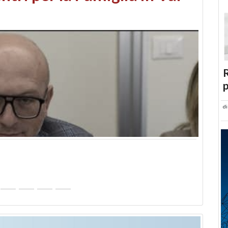
abusi edilizi e occupazione
R
p
d