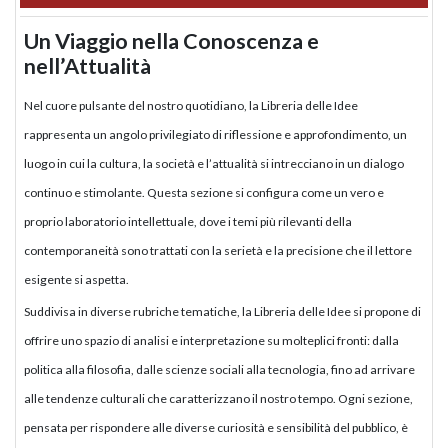
Un Viaggio nella Conoscenza e
nell’Attualità
Nel cuore pulsante del nostro quotidiano, la Libreria delle Idee
rappresenta un angolo privilegiato di riflessione e approfondimento, un
luogo in cui la cultura, la società e l’attualità si intrecciano in un dialogo
continuo e stimolante. Questa sezione si configura come un vero e
proprio laboratorio intellettuale, dove i temi più rilevanti della
contemporaneità sono trattati con la serietà e la precisione che il lettore
esigente si aspetta.
Suddivisa in diverse rubriche tematiche, la Libreria delle Idee si propone di
offrire uno spazio di analisi e interpretazione su molteplici fronti: dalla
politica alla filosofia, dalle scienze sociali alla tecnologia, fino ad arrivare
alle tendenze culturali che caratterizzano il nostro tempo. Ogni sezione,
pensata per rispondere alle diverse curiosità e sensibilità del pubblico, è