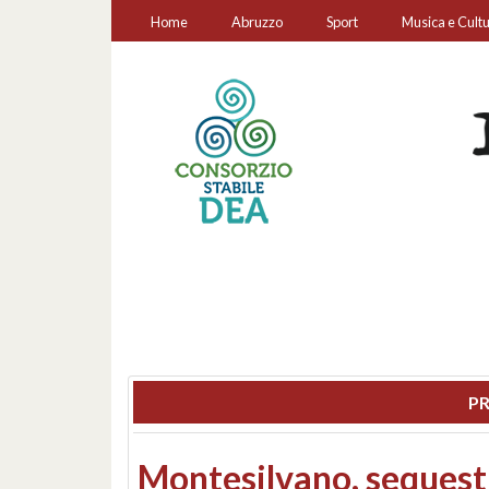
Home
Abruzzo
Sport
Musica e Cult
PR
Consiglio regionale: co