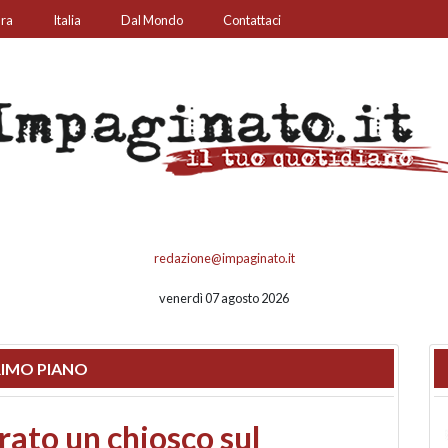
ura
Italia
Dal Mondo
Contattaci
redazione@impaginato.it
venerdì 07 agosto 2026
IMO PIANO
nfronto su call center,