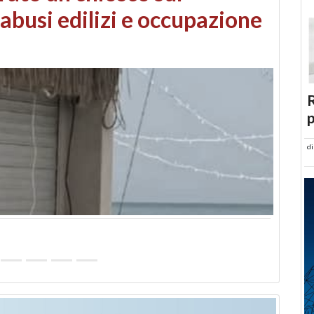
 danni da maltempo
R
p
d