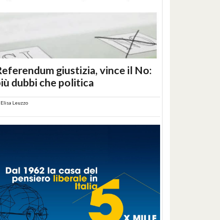
eferendum giustizia, vince il No:
iù dubbi che politica
i
Elisa Leuzzo