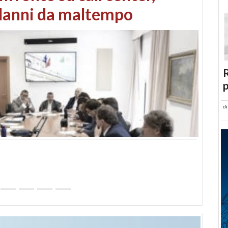
 danni da maltempo
R
p
d