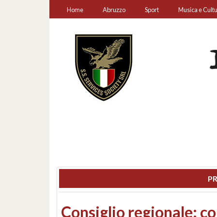
Home
Abruzzo
Sport
Musica e Cult
PR
Consiglio regionale: co