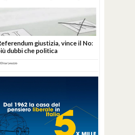
eferendum giustizia, vince il No:
iù dubbi che politica
i
Elisa Leuzzo