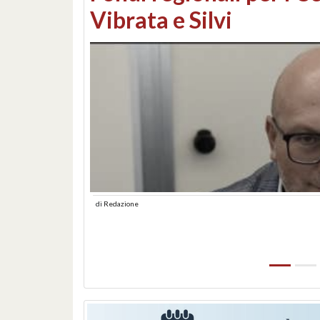
lungomare: contestati 
abusiva
di
Redazione