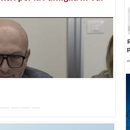
abusi edilizi e occupazione
R
p
d