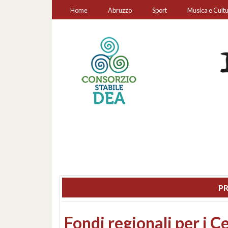
Home
Abruzzo
Sport
Musica e Cult
PR
Montesilvano, sequestr