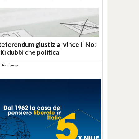
eferendum giustizia, vince il No:
iù dubbi che politica
i
Elisa Leuzzo