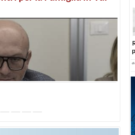
abusi edilizi e occupazione
R
p
d