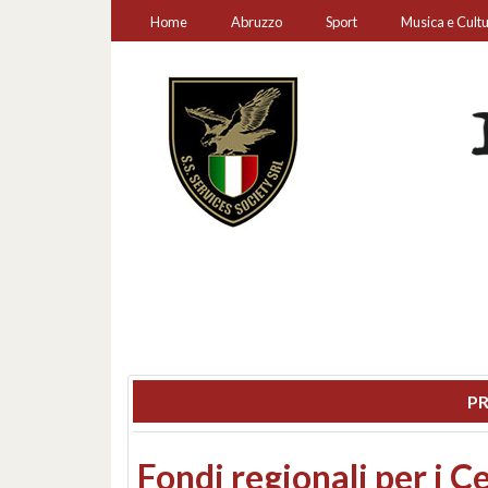
Home
Abruzzo
Sport
Musica e Cult
PR
Montesilvano, sequestr