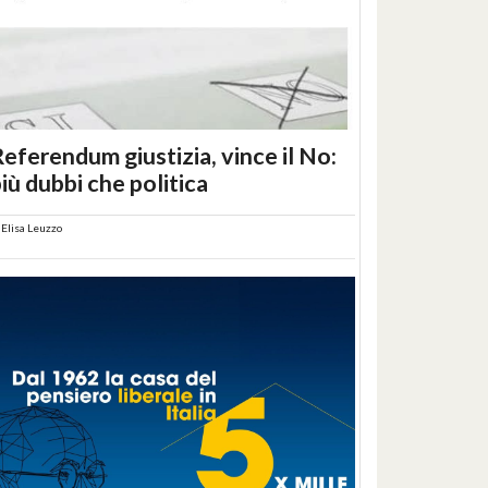
eferendum giustizia, vince il No:
iù dubbi che politica
i
Elisa Leuzzo