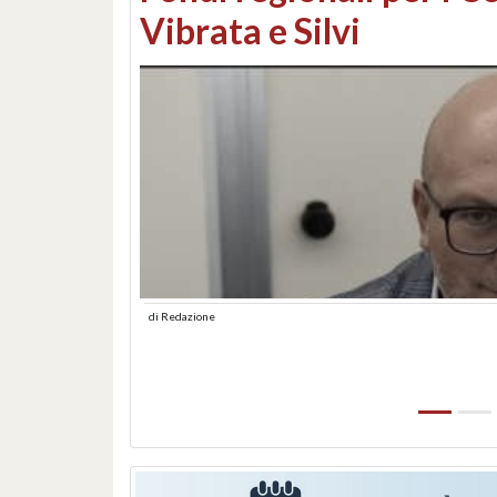
lungomare: contestati 
abusiva
di
Redazione