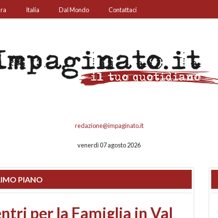
ura
Italia
Dal Mondo
Contattaci
redazione@impaginato.it
venerdì 07 agosto 2026
IMO PIANO
ato un chiosco sul