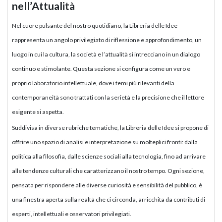
nell’Attualità
Nel cuore pulsante del nostro quotidiano, la Libreria delle Idee
rappresenta un angolo privilegiato di riflessione e approfondimento, un
luogo in cui la cultura, la società e l’attualità si intrecciano in un dialogo
continuo e stimolante. Questa sezione si configura come un vero e
proprio laboratorio intellettuale, dove i temi più rilevanti della
contemporaneità sono trattati con la serietà e la precisione che il lettore
esigente si aspetta.
Suddivisa in diverse rubriche tematiche, la Libreria delle Idee si propone di
offrire uno spazio di analisi e interpretazione su molteplici fronti: dalla
politica alla filosofia, dalle scienze sociali alla tecnologia, fino ad arrivare
alle tendenze culturali che caratterizzano il nostro tempo. Ogni sezione,
pensata per rispondere alle diverse curiosità e sensibilità del pubblico, è
una finestra aperta sulla realtà che ci circonda, arricchita da contributi di
esperti, intellettuali e osservatori privilegiati.