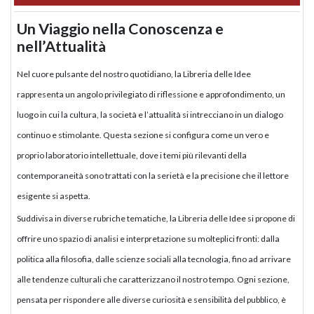
Un Viaggio nella Conoscenza e
nell’Attualità
Nel cuore pulsante del nostro quotidiano, la Libreria delle Idee
rappresenta un angolo privilegiato di riflessione e approfondimento, un
luogo in cui la cultura, la società e l’attualità si intrecciano in un dialogo
continuo e stimolante. Questa sezione si configura come un vero e
proprio laboratorio intellettuale, dove i temi più rilevanti della
contemporaneità sono trattati con la serietà e la precisione che il lettore
esigente si aspetta.
Suddivisa in diverse rubriche tematiche, la Libreria delle Idee si propone di
offrire uno spazio di analisi e interpretazione su molteplici fronti: dalla
politica alla filosofia, dalle scienze sociali alla tecnologia, fino ad arrivare
alle tendenze culturali che caratterizzano il nostro tempo. Ogni sezione,
pensata per rispondere alle diverse curiosità e sensibilità del pubblico, è