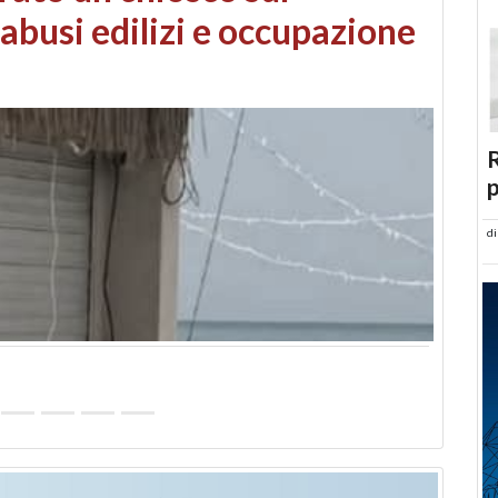
 danni da maltempo
R
p
d