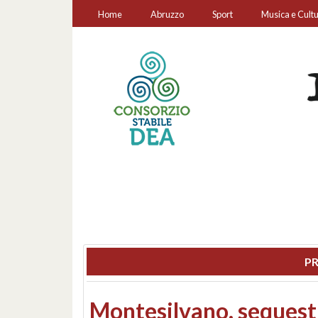
Home
Abruzzo
Sport
Musica e Cult
PR
Consiglio regionale: co