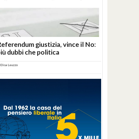
eferendum giustizia, vince il No:
iù dubbi che politica
i
Elisa Leuzzo