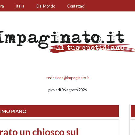
ura
Italia
Dal Mondo
Contattaci
redazione@impaginato.it
giovedì 06 agosto 2026
IMO PIANO
nfronto su call center,