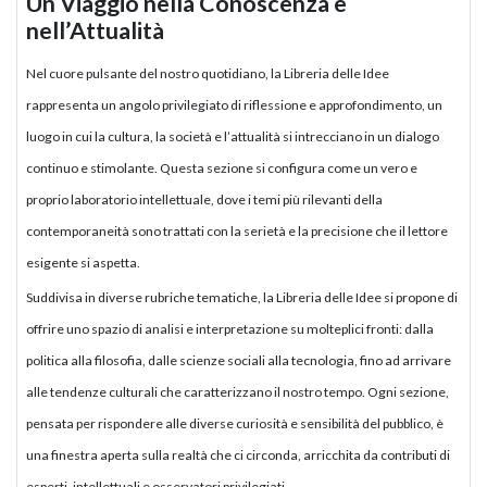
Un Viaggio nella Conoscenza e
nell’Attualità
Nel cuore pulsante del nostro quotidiano, la Libreria delle Idee
rappresenta un angolo privilegiato di riflessione e approfondimento, un
luogo in cui la cultura, la società e l’attualità si intrecciano in un dialogo
continuo e stimolante. Questa sezione si configura come un vero e
proprio laboratorio intellettuale, dove i temi più rilevanti della
contemporaneità sono trattati con la serietà e la precisione che il lettore
esigente si aspetta.
Suddivisa in diverse rubriche tematiche, la Libreria delle Idee si propone di
offrire uno spazio di analisi e interpretazione su molteplici fronti: dalla
politica alla filosofia, dalle scienze sociali alla tecnologia, fino ad arrivare
alle tendenze culturali che caratterizzano il nostro tempo. Ogni sezione,
pensata per rispondere alle diverse curiosità e sensibilità del pubblico, è
una finestra aperta sulla realtà che ci circonda, arricchita da contributi di
esperti, intellettuali e osservatori privilegiati.