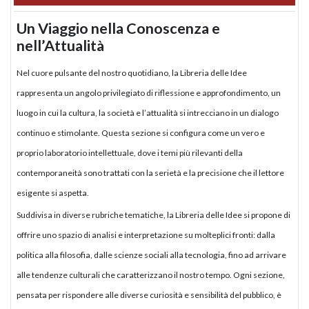
Un Viaggio nella Conoscenza e
nell’Attualità
Nel cuore pulsante del nostro quotidiano, la Libreria delle Idee
rappresenta un angolo privilegiato di riflessione e approfondimento, un
luogo in cui la cultura, la società e l’attualità si intrecciano in un dialogo
continuo e stimolante. Questa sezione si configura come un vero e
proprio laboratorio intellettuale, dove i temi più rilevanti della
contemporaneità sono trattati con la serietà e la precisione che il lettore
esigente si aspetta.
Suddivisa in diverse rubriche tematiche, la Libreria delle Idee si propone di
offrire uno spazio di analisi e interpretazione su molteplici fronti: dalla
politica alla filosofia, dalle scienze sociali alla tecnologia, fino ad arrivare
alle tendenze culturali che caratterizzano il nostro tempo. Ogni sezione,
pensata per rispondere alle diverse curiosità e sensibilità del pubblico, è