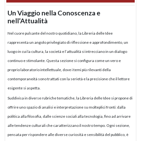
Un Viaggio nella Conoscenza e
nell’Attualità
Nel cuore pulsante del nostro quotidiano, la Libreria delle Idee
rappresenta un angolo privilegiato di riflessione e approfondimento, un
luogo in cui la cultura, la società e l’attualità si intrecciano in un dialogo
continuo e stimolante. Questa sezione si configura come un vero e
proprio laboratorio intellettuale, dove i temi più rilevanti della
contemporaneità sono trattati con la serietà e la precisione che il lettore
esigente si aspetta.
Suddivisa in diverse rubriche tematiche, la Libreria delle Idee si propone di
offrire uno spazio di analisi e interpretazione su molteplici fronti: dalla
politica alla filosofia, dalle scienze sociali alla tecnologia, fino ad arrivare
alle tendenze culturali che caratterizzano il nostro tempo. Ogni sezione,
pensata per rispondere alle diverse curiosità e sensibilità del pubblico, è