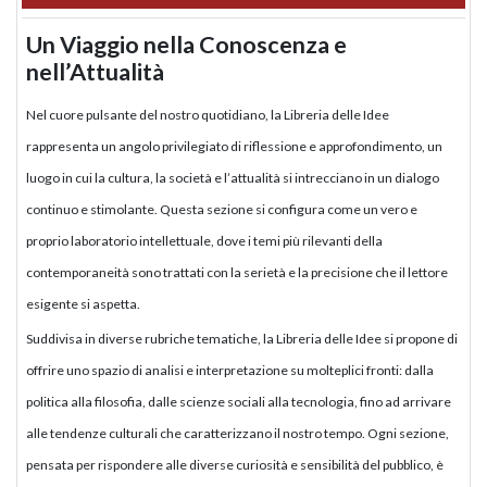
Un Viaggio nella Conoscenza e
nell’Attualità
Nel cuore pulsante del nostro quotidiano, la Libreria delle Idee
rappresenta un angolo privilegiato di riflessione e approfondimento, un
luogo in cui la cultura, la società e l’attualità si intrecciano in un dialogo
continuo e stimolante. Questa sezione si configura come un vero e
proprio laboratorio intellettuale, dove i temi più rilevanti della
contemporaneità sono trattati con la serietà e la precisione che il lettore
esigente si aspetta.
Suddivisa in diverse rubriche tematiche, la Libreria delle Idee si propone di
offrire uno spazio di analisi e interpretazione su molteplici fronti: dalla
politica alla filosofia, dalle scienze sociali alla tecnologia, fino ad arrivare
alle tendenze culturali che caratterizzano il nostro tempo. Ogni sezione,
pensata per rispondere alle diverse curiosità e sensibilità del pubblico, è