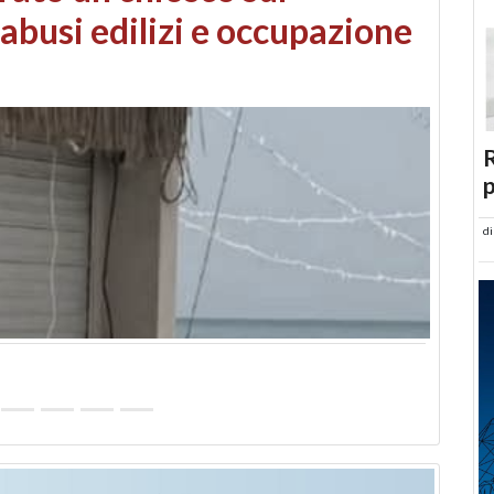
 danni da maltempo
R
p
d