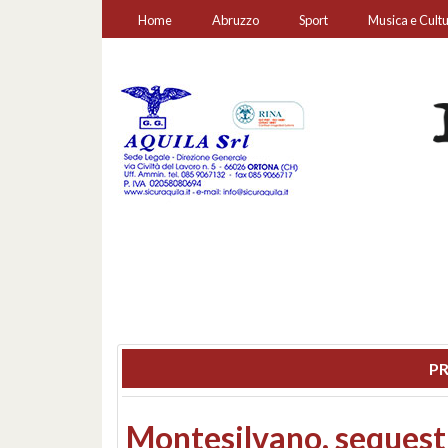
Home
Abruzzo
Sport
Musica e Cult
PR
Consiglio regionale: co