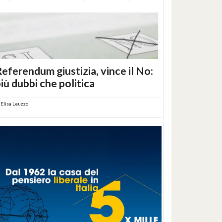
eferendum giustizia, vince il No:
iù dubbi che politica
i
Elisa Leuzzo