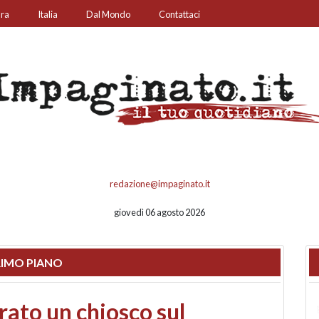
ura
Italia
Dal Mondo
Contattaci
redazione@impaginato.it
giovedì 06 agosto 2026
IMO PIANO
nfronto su call center,