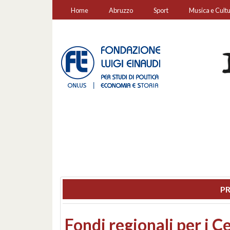
Home
Abruzzo
Sport
Musica e Cult
PR
Montesilvano, sequestr