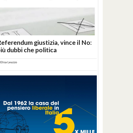
eferendum giustizia, vince il No:
iù dubbi che politica
i
Elisa Leuzzo