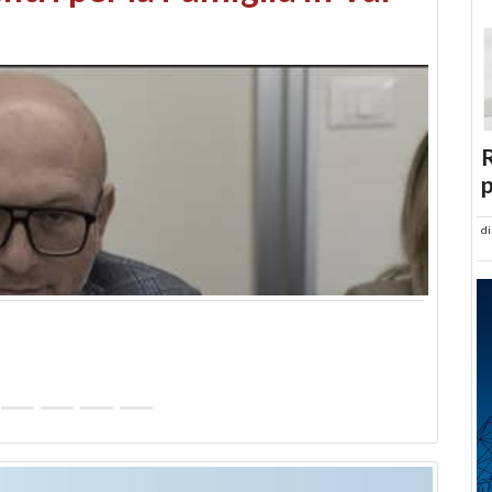
abusi edilizi e occupazione
R
p
d