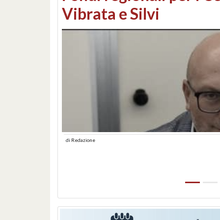
lungomare: contestati 
abusiva
di
Redazione