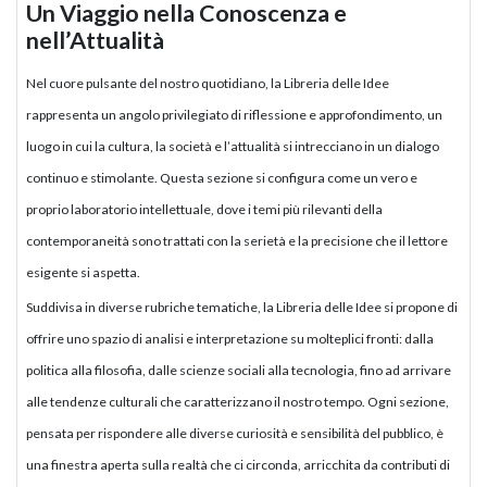
Un Viaggio nella Conoscenza e
nell’Attualità
Nel cuore pulsante del nostro quotidiano, la Libreria delle Idee
rappresenta un angolo privilegiato di riflessione e approfondimento, un
luogo in cui la cultura, la società e l’attualità si intrecciano in un dialogo
continuo e stimolante. Questa sezione si configura come un vero e
proprio laboratorio intellettuale, dove i temi più rilevanti della
contemporaneità sono trattati con la serietà e la precisione che il lettore
esigente si aspetta.
Suddivisa in diverse rubriche tematiche, la Libreria delle Idee si propone di
offrire uno spazio di analisi e interpretazione su molteplici fronti: dalla
politica alla filosofia, dalle scienze sociali alla tecnologia, fino ad arrivare
alle tendenze culturali che caratterizzano il nostro tempo. Ogni sezione,
pensata per rispondere alle diverse curiosità e sensibilità del pubblico, è
una finestra aperta sulla realtà che ci circonda, arricchita da contributi di