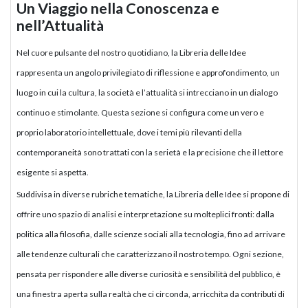
Un Viaggio nella Conoscenza e
nell’Attualità
Nel cuore pulsante del nostro quotidiano, la Libreria delle Idee
rappresenta un angolo privilegiato di riflessione e approfondimento, un
luogo in cui la cultura, la società e l’attualità si intrecciano in un dialogo
continuo e stimolante. Questa sezione si configura come un vero e
proprio laboratorio intellettuale, dove i temi più rilevanti della
contemporaneità sono trattati con la serietà e la precisione che il lettore
esigente si aspetta.
Suddivisa in diverse rubriche tematiche, la Libreria delle Idee si propone di
offrire uno spazio di analisi e interpretazione su molteplici fronti: dalla
politica alla filosofia, dalle scienze sociali alla tecnologia, fino ad arrivare
alle tendenze culturali che caratterizzano il nostro tempo. Ogni sezione,
pensata per rispondere alle diverse curiosità e sensibilità del pubblico, è
una finestra aperta sulla realtà che ci circonda, arricchita da contributi di