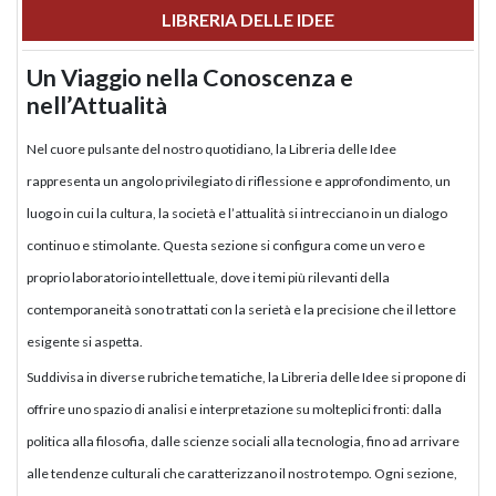
LIBRERIA DELLE IDEE
Un Viaggio nella Conoscenza e
nell’Attualità
Nel cuore pulsante del nostro quotidiano, la Libreria delle Idee
rappresenta un angolo privilegiato di riflessione e approfondimento, un
luogo in cui la cultura, la società e l’attualità si intrecciano in un dialogo
continuo e stimolante. Questa sezione si configura come un vero e
proprio laboratorio intellettuale, dove i temi più rilevanti della
contemporaneità sono trattati con la serietà e la precisione che il lettore
esigente si aspetta.
Suddivisa in diverse rubriche tematiche, la Libreria delle Idee si propone di
offrire uno spazio di analisi e interpretazione su molteplici fronti: dalla
politica alla filosofia, dalle scienze sociali alla tecnologia, fino ad arrivare
alle tendenze culturali che caratterizzano il nostro tempo. Ogni sezione,