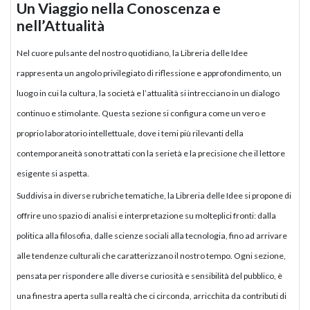
Un Viaggio nella Conoscenza e
nell’Attualità
Nel cuore pulsante del nostro quotidiano, la Libreria delle Idee
rappresenta un angolo privilegiato di riflessione e approfondimento, un
luogo in cui la cultura, la società e l’attualità si intrecciano in un dialogo
continuo e stimolante. Questa sezione si configura come un vero e
proprio laboratorio intellettuale, dove i temi più rilevanti della
contemporaneità sono trattati con la serietà e la precisione che il lettore
esigente si aspetta.
Suddivisa in diverse rubriche tematiche, la Libreria delle Idee si propone di
offrire uno spazio di analisi e interpretazione su molteplici fronti: dalla
politica alla filosofia, dalle scienze sociali alla tecnologia, fino ad arrivare
alle tendenze culturali che caratterizzano il nostro tempo. Ogni sezione,
pensata per rispondere alle diverse curiosità e sensibilità del pubblico, è
una finestra aperta sulla realtà che ci circonda, arricchita da contributi di