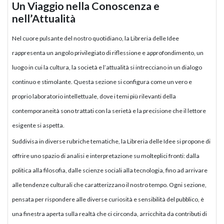
Un Viaggio nella Conoscenza e
nell’Attualità
Nel cuore pulsante del nostro quotidiano, la Libreria delle Idee
rappresenta un angolo privilegiato di riflessione e approfondimento, un
luogo in cui la cultura, la società e l’attualità si intrecciano in un dialogo
continuo e stimolante. Questa sezione si configura come un vero e
proprio laboratorio intellettuale, dove i temi più rilevanti della
contemporaneità sono trattati con la serietà e la precisione che il lettore
esigente si aspetta.
Suddivisa in diverse rubriche tematiche, la Libreria delle Idee si propone di
offrire uno spazio di analisi e interpretazione su molteplici fronti: dalla
politica alla filosofia, dalle scienze sociali alla tecnologia, fino ad arrivare
alle tendenze culturali che caratterizzano il nostro tempo. Ogni sezione,
pensata per rispondere alle diverse curiosità e sensibilità del pubblico, è
una finestra aperta sulla realtà che ci circonda, arricchita da contributi di