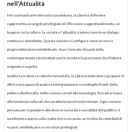
nell’Attualità
Nel cuore pulsante del nostro quotidiano, la Libreria delle Idee
rappresenta un angolo privilegiato di riflessione e approfondimento, un
luogo in cui la cultura, la società e l’attualità si intrecciano in un dialogo
continuo e stimolante. Questa sezione si configura come un vero e
proprio laboratorio intellettuale, dove i temi più rilevanti della
contemporaneità sono trattati con la serietà e la precisione che il lettore
esigente si aspetta.
Suddivisa in diverse rubriche tematiche, la Libreria delle Idee si propone di
offrire uno spazio di analisi e interpretazione su molteplici fronti: dalla
politica alla filosofia, dalle scienze sociali alla tecnologia, fino ad arrivare
alle tendenze culturali che caratterizzano il nostro tempo. Ogni sezione,
pensata per rispondere alle diverse curiosità e sensibilità del pubblico, è
una finestra aperta sulla realtà che ci circonda, arricchita da contributi di
esperti, intellettuali e osservatori privilegiati.