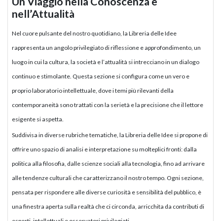
Un Viaggio nella Conoscenza e
nell’Attualità
Nel cuore pulsante del nostro quotidiano, la Libreria delle Idee
rappresenta un angolo privilegiato di riflessione e approfondimento, un
luogo in cui la cultura, la società e l’attualità si intrecciano in un dialogo
continuo e stimolante. Questa sezione si configura come un vero e
proprio laboratorio intellettuale, dove i temi più rilevanti della
contemporaneità sono trattati con la serietà e la precisione che il lettore
esigente si aspetta.
Suddivisa in diverse rubriche tematiche, la Libreria delle Idee si propone di
offrire uno spazio di analisi e interpretazione su molteplici fronti: dalla
politica alla filosofia, dalle scienze sociali alla tecnologia, fino ad arrivare
alle tendenze culturali che caratterizzano il nostro tempo. Ogni sezione,
pensata per rispondere alle diverse curiosità e sensibilità del pubblico, è
una finestra aperta sulla realtà che ci circonda, arricchita da contributi di
esperti, intellettuali e osservatori privilegiati.