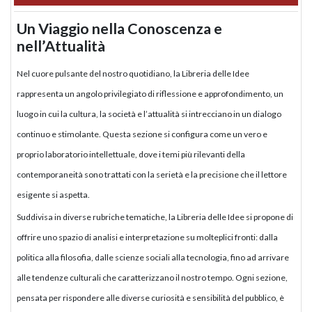
Un Viaggio nella Conoscenza e
nell’Attualità
Nel cuore pulsante del nostro quotidiano, la Libreria delle Idee
rappresenta un angolo privilegiato di riflessione e approfondimento, un
luogo in cui la cultura, la società e l’attualità si intrecciano in un dialogo
continuo e stimolante. Questa sezione si configura come un vero e
proprio laboratorio intellettuale, dove i temi più rilevanti della
contemporaneità sono trattati con la serietà e la precisione che il lettore
esigente si aspetta.
Suddivisa in diverse rubriche tematiche, la Libreria delle Idee si propone di
offrire uno spazio di analisi e interpretazione su molteplici fronti: dalla
politica alla filosofia, dalle scienze sociali alla tecnologia, fino ad arrivare
alle tendenze culturali che caratterizzano il nostro tempo. Ogni sezione,
pensata per rispondere alle diverse curiosità e sensibilità del pubblico, è