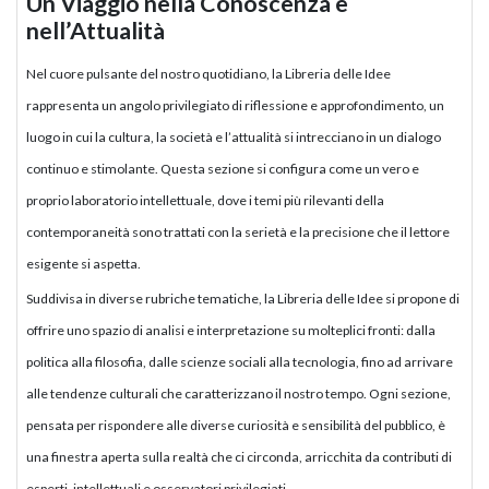
Un Viaggio nella Conoscenza e
nell’Attualità
Nel cuore pulsante del nostro quotidiano, la Libreria delle Idee
rappresenta un angolo privilegiato di riflessione e approfondimento, un
luogo in cui la cultura, la società e l’attualità si intrecciano in un dialogo
continuo e stimolante. Questa sezione si configura come un vero e
proprio laboratorio intellettuale, dove i temi più rilevanti della
contemporaneità sono trattati con la serietà e la precisione che il lettore
esigente si aspetta.
Suddivisa in diverse rubriche tematiche, la Libreria delle Idee si propone di
offrire uno spazio di analisi e interpretazione su molteplici fronti: dalla
politica alla filosofia, dalle scienze sociali alla tecnologia, fino ad arrivare
alle tendenze culturali che caratterizzano il nostro tempo. Ogni sezione,
pensata per rispondere alle diverse curiosità e sensibilità del pubblico, è
una finestra aperta sulla realtà che ci circonda, arricchita da contributi di
esperti, intellettuali e osservatori privilegiati.