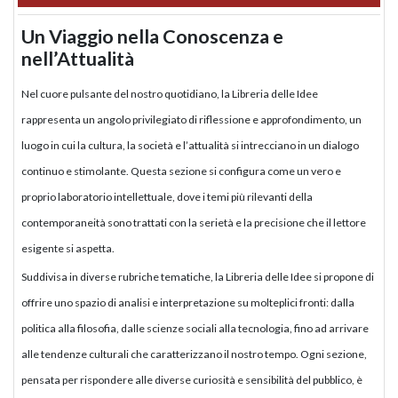
Un Viaggio nella Conoscenza e
nell’Attualità
Nel cuore pulsante del nostro quotidiano, la Libreria delle Idee
rappresenta un angolo privilegiato di riflessione e approfondimento, un
luogo in cui la cultura, la società e l’attualità si intrecciano in un dialogo
continuo e stimolante. Questa sezione si configura come un vero e
proprio laboratorio intellettuale, dove i temi più rilevanti della
contemporaneità sono trattati con la serietà e la precisione che il lettore
esigente si aspetta.
Suddivisa in diverse rubriche tematiche, la Libreria delle Idee si propone di
offrire uno spazio di analisi e interpretazione su molteplici fronti: dalla
politica alla filosofia, dalle scienze sociali alla tecnologia, fino ad arrivare
alle tendenze culturali che caratterizzano il nostro tempo. Ogni sezione,
pensata per rispondere alle diverse curiosità e sensibilità del pubblico, è