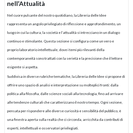
nell’Attualità
Nel cuore pulsante del nostro quotidiano, la Libreria delle Idee
rappresenta un angolo privilegiato di riflessione e approfondimento, un
luogo in cui la cultura, la società e l’attualità si intrecciano in un dialogo
continuo e stimolante. Questa sezione si configura come un vero e
proprio laboratorio intellettuale, dove i temi più rilevanti della
contemporaneità sono trattati con la serietà e la precisione che il lettore
esigente si aspetta.
Suddivisa in diverse rubriche tematiche, la Libreria delle Idee si propone di
offrire uno spazio di analisi e interpretazione su molteplici fronti: dalla
politica alla filosofia, dalle scienze sociali alla tecnologia, fino ad arrivare
alle tendenze culturali che caratterizzano il nostro tempo. Ogni sezione,
pensata per rispondere alle diverse curiosità e sensibilità del pubblico, è
una finestra aperta sulla realtà che ci circonda, arricchita da contributi di
esperti, intellettuali e osservatori privilegiati.