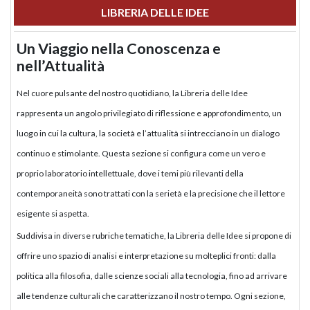
LIBRERIA DELLE IDEE
Un Viaggio nella Conoscenza e
nell’Attualità
Nel cuore pulsante del nostro quotidiano, la Libreria delle Idee
rappresenta un angolo privilegiato di riflessione e approfondimento, un
luogo in cui la cultura, la società e l’attualità si intrecciano in un dialogo
continuo e stimolante. Questa sezione si configura come un vero e
proprio laboratorio intellettuale, dove i temi più rilevanti della
contemporaneità sono trattati con la serietà e la precisione che il lettore
esigente si aspetta.
Suddivisa in diverse rubriche tematiche, la Libreria delle Idee si propone di
offrire uno spazio di analisi e interpretazione su molteplici fronti: dalla
politica alla filosofia, dalle scienze sociali alla tecnologia, fino ad arrivare
alle tendenze culturali che caratterizzano il nostro tempo. Ogni sezione,