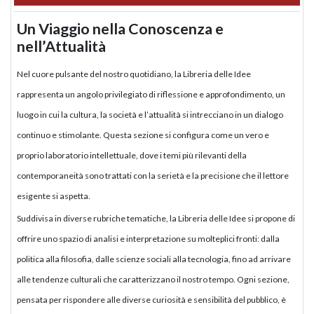
Un Viaggio nella Conoscenza e
nell’Attualità
Nel cuore pulsante del nostro quotidiano, la Libreria delle Idee
rappresenta un angolo privilegiato di riflessione e approfondimento, un
luogo in cui la cultura, la società e l’attualità si intrecciano in un dialogo
continuo e stimolante. Questa sezione si configura come un vero e
proprio laboratorio intellettuale, dove i temi più rilevanti della
contemporaneità sono trattati con la serietà e la precisione che il lettore
esigente si aspetta.
Suddivisa in diverse rubriche tematiche, la Libreria delle Idee si propone di
offrire uno spazio di analisi e interpretazione su molteplici fronti: dalla
politica alla filosofia, dalle scienze sociali alla tecnologia, fino ad arrivare
alle tendenze culturali che caratterizzano il nostro tempo. Ogni sezione,
pensata per rispondere alle diverse curiosità e sensibilità del pubblico, è