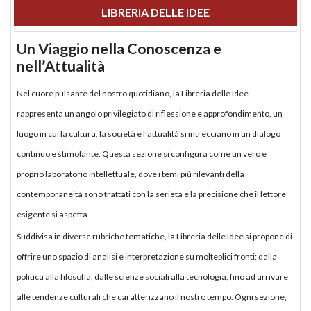
LIBRERIA DELLE IDEE
Un Viaggio nella Conoscenza e
nell’Attualità
Nel cuore pulsante del nostro quotidiano, la Libreria delle Idee
rappresenta un angolo privilegiato di riflessione e approfondimento, un
luogo in cui la cultura, la società e l’attualità si intrecciano in un dialogo
continuo e stimolante. Questa sezione si configura come un vero e
proprio laboratorio intellettuale, dove i temi più rilevanti della
contemporaneità sono trattati con la serietà e la precisione che il lettore
esigente si aspetta.
Suddivisa in diverse rubriche tematiche, la Libreria delle Idee si propone di
offrire uno spazio di analisi e interpretazione su molteplici fronti: dalla
politica alla filosofia, dalle scienze sociali alla tecnologia, fino ad arrivare
alle tendenze culturali che caratterizzano il nostro tempo. Ogni sezione,