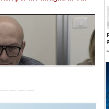
abusi edilizi e occupazione
R
p
d