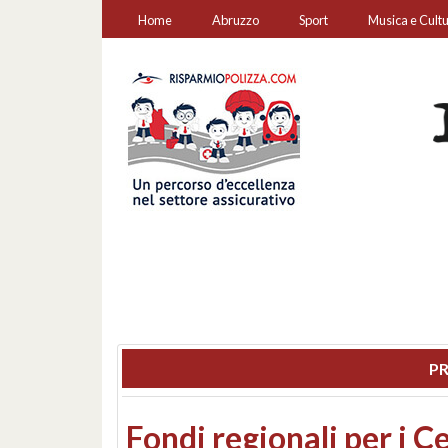
Home
Abruzzo
Sport
Musica e Cult
PR
Montesilvano, sequestr