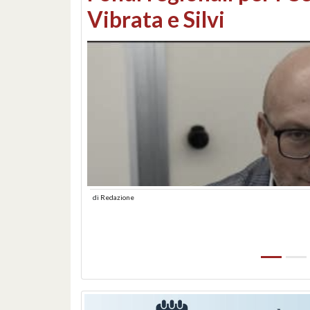
lungomare: contestati 
abusiva
di
Redazione