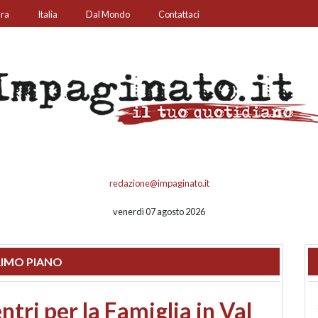
ura
Italia
Dal Mondo
Contattaci
redazione@impaginato.it
venerdì 07 agosto 2026
IMO PIANO
ato un chiosco sul