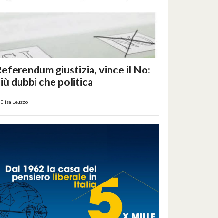
eferendum giustizia, vince il No:
iù dubbi che politica
i
Elisa Leuzzo