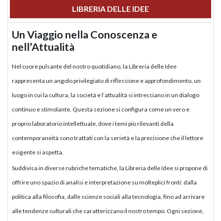
LIBRERIA DELLE IDEE
Un Viaggio nella Conoscenza e
nell’Attualità
Nel cuore pulsante del nostro quotidiano, la Libreria delle Idee
rappresenta un angolo privilegiato di riflessione e approfondimento, un
luogo in cui la cultura, la società e l’attualità si intrecciano in un dialogo
continuo e stimolante. Questa sezione si configura come un vero e
proprio laboratorio intellettuale, dove i temi più rilevanti della
contemporaneità sono trattati con la serietà e la precisione che il lettore
esigente si aspetta.
Suddivisa in diverse rubriche tematiche, la Libreria delle Idee si propone di
offrire uno spazio di analisi e interpretazione su molteplici fronti: dalla
politica alla filosofia, dalle scienze sociali alla tecnologia, fino ad arrivare
alle tendenze culturali che caratterizzano il nostro tempo. Ogni sezione,